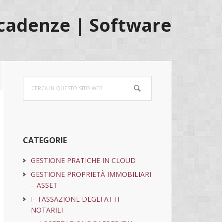
cadenze | Software
Barra
Cerca
laterale
in
questo
primaria
sito
web
CATEGORIE
GESTIONE PRATICHE IN CLOUD
GESTIONE PROPRIETÀ IMMOBILIARI
– ASSET
I- TASSAZIONE DEGLI ATTI
NOTARILI