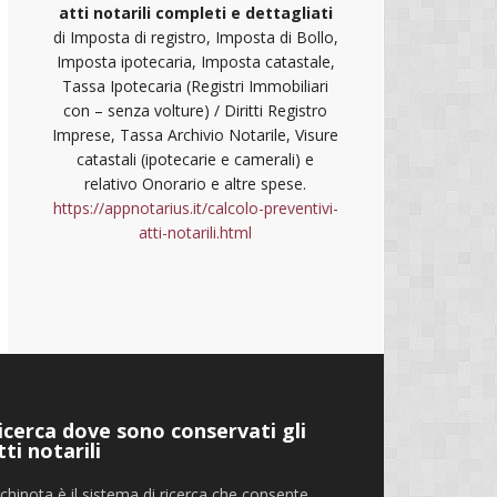
atti notarili completi e dettagliati
di Imposta di registro, Imposta di Bollo,
Imposta ipotecaria, Imposta catastale,
Tassa Ipotecaria (Registri Immobiliari
con – senza volture) / Diritti Registro
Imprese, Tassa Archivio Notarile, Visure
catastali (ipotecarie e camerali) e
relativo Onorario e altre spese.
https://appnotarius.it/calcolo-preventivi-
atti-notarili.html
icerca dove sono conservati gli
tti notarili
chinota è il sistema di ricerca che consente