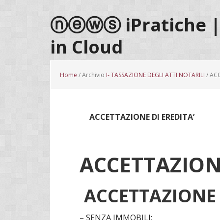
Passa
Passa
Passa
al
alla
al
ⓝⓔⓦⓢ iPratiche | 
contenuto
barra
piè
in Cloud
principale
laterale
di
primaria
pagina
Home
/ Archivio
I- TASSAZIONE DEGLI ATTI NOTARILI
/ AC
ACCETTAZIONE DI EREDITA’
ACCETTAZIONE
ACCETTAZIONE 
– SENZA IMMOBILI: