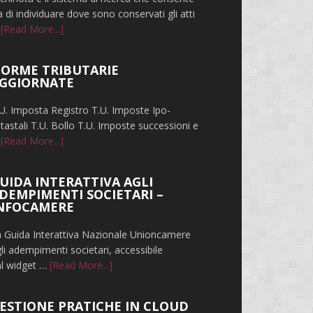
a di individuare dove sono conservati gli atti
infoRicerca
…
[Read More...]
dove
sono
ORME TRIBUTARIE
conservati
GGIORNATE
gli
atti
U. Imposta Registro T.U. Imposte Ipo-
notarili
tastali T.U. Bollo T.U. Imposte successioni e
infoNORME
…
[Read More...]
TRIBUTARIE
AGGIORNATE
UIDA INTERATTIVA AGLI
DEMPIMENTI SOCIETARI –
NFOCAMERE
 Guida Interattiva Nazionale Unioncamere
li adempimenti societari, accessibile
infoGUIDA
al widget …
[Read More...]
INTERATTIVA
AGLI
ESTIONE PRATICHE IN CLOUD
ADEMPIMENTI