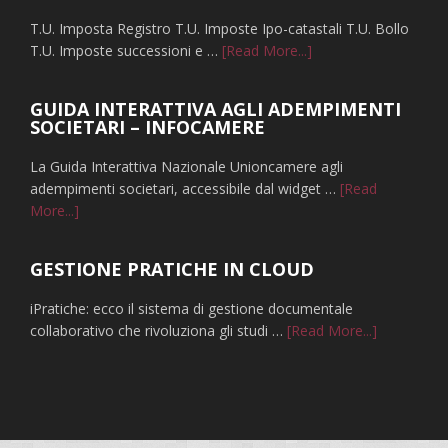
gli
T.U. Imposta Registro T.U. Imposte Ipo-catastali T.U. Bollo
atti
infoNORME
T.U. Imposte successioni e …
[Read More...]
notarili
TRIBUTARIE
AGGIORNATE
GUIDA INTERATTIVA AGLI ADEMPIMENTI
SOCIETARI – INFOCAMERE
La Guida Interattiva Nazionale Unioncamere agli
adempimenti societari, accessibile dal widget …
[Read
infoGUIDA
More...]
INTERATTIVA
AGLI
GESTIONE PRATICHE IN CLOUD
ADEMPIMENTI
SOCIETARI
iPratiche: ecco il sistema di gestione documentale
–
infoGESTI
collaborativo che rivoluziona gli studi …
[Read More...]
INFOCAMERE
PRATICHE
IN
CLOUD