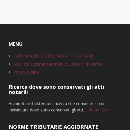
Footer
MENU
INFORMAZIONI GENERALI ATTI NOTARILI
Acquista sistema automatico Calcolo Preventivi
Privacy Policy
Ricerca dove sono conservati gli atti
notarili
Archinota è il sistema di ricerca che consente sia di
infoRice
individuare dove sono conservati gli atti …
[Read More...]
dove
sono
NORME TRIBUTARIE AGGIORNATE
conserva