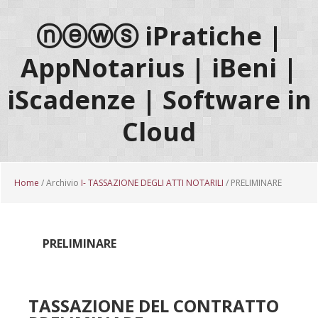
Passa
Passa
Passa
al
alla
al
ⓝⓔⓦⓢ iPratiche |
contenuto
barra
piè
AppNotarius | iBeni |
principale
laterale
di
primaria
pagina
iScadenze | Software in
Cloud
Home
/ Archivio
I- TASSAZIONE DEGLI ATTI NOTARILI
/ PRELIMINARE
PRELIMINARE
TASSAZIONE DEL CONTRATTO