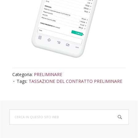
Categoria:
PRELIMINARE
Tags:
TASSAZIONE DEL CONTRATTO PRELIMINARE
Barra
Cerca
laterale
in
questo
primaria
sito