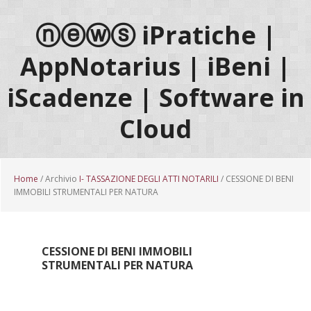
Passa
Passa
Passa
al
alla
al
ⓝⓔⓦⓢ iPratiche |
contenuto
barra
piè
AppNotarius | iBeni |
principale
laterale
di
primaria
pagina
iScadenze | Software in
Cloud
Home
/ Archivio
I- TASSAZIONE DEGLI ATTI NOTARILI
/ CESSIONE DI BENI
IMMOBILI STRUMENTALI PER NATURA
CESSIONE DI BENI IMMOBILI
STRUMENTALI PER NATURA