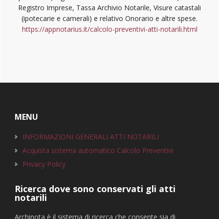
Registro Imprese, Tassa Archivio Notarile, Visure catastali
(ipotecarie e camerali) e relativo Onorario e altre spese.
https://appnotarius.it/calcolo-preventivi-atti-notarili.html
Footer
MENU
INFORMAZIONI GENERALI ATTI NOTARILI
Acquista sistema automatico Calcolo Preventivi
Privacy Policy
Ricerca dove sono conservati gli atti
notarili
Archinota è il sistema di ricerca che consente sia di