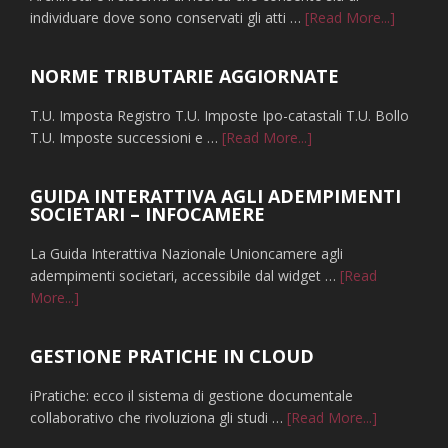
infoRice
individuare dove sono conservati gli atti …
[Read More...]
dove
sono
NORME TRIBUTARIE AGGIORNATE
conserva
gli
T.U. Imposta Registro T.U. Imposte Ipo-catastali T.U. Bollo
atti
infoNORME
T.U. Imposte successioni e …
[Read More...]
notarili
TRIBUTARIE
AGGIORNATE
GUIDA INTERATTIVA AGLI ADEMPIMENTI
SOCIETARI – INFOCAMERE
La Guida Interattiva Nazionale Unioncamere agli
adempimenti societari, accessibile dal widget …
[Read
infoGUIDA
More...]
INTERATTIVA
AGLI
GESTIONE PRATICHE IN CLOUD
ADEMPIMENTI
SOCIETARI
iPratiche: ecco il sistema di gestione documentale
–
infoGESTI
collaborativo che rivoluziona gli studi …
[Read More...]
INFOCAMERE
PRATICHE