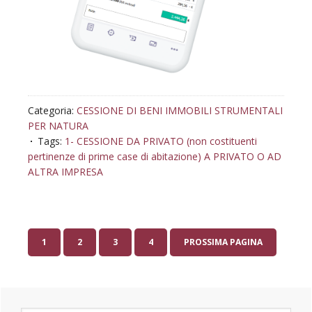
Categoria:
CESSIONE DI BENI IMMOBILI STRUMENTALI
PER NATURA
Tags:
1- CESSIONE DA PRIVATO (non costituenti
pertinenze di prime case di abitazione) A PRIVATO O AD
ALTRA IMPRESA
VAI
VAI
VAI
VAI
1
2
3
4
PROSSIMA PAGINA
ALLA
ALLA
ALLA
ALLA
PAGINA
PAGINA
PAGINA
PAGINA
Barra