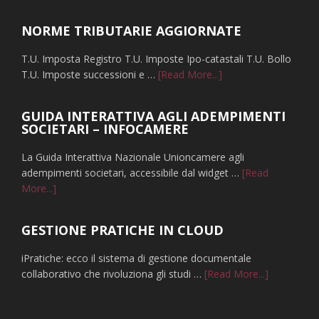
dove
sono
NORME TRIBUTARIE AGGIORNATE
conserva
gli
T.U. Imposta Registro T.U. Imposte Ipo-catastali T.U. Bollo
atti
infoNORME
T.U. Imposte successioni e …
[Read More...]
notarili
TRIBUTARIE
AGGIORNATE
GUIDA INTERATTIVA AGLI ADEMPIMENTI
SOCIETARI – INFOCAMERE
La Guida Interattiva Nazionale Unioncamere agli
adempimenti societari, accessibile dal widget …
[Read
infoGUIDA
More...]
INTERATTIVA
AGLI
GESTIONE PRATICHE IN CLOUD
ADEMPIMENTI
SOCIETARI
iPratiche: ecco il sistema di gestione documentale
–
infoGESTI
collaborativo che rivoluziona gli studi …
[Read More...]
INFOCAMERE
PRATICHE
IN