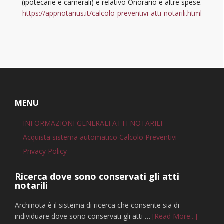
(ipotecarie e camerali) e relativo Onorario e altre spese.
https://appnotarius.it/calcolo-preventivi-atti-notarili.html
Footer
MENU
INFORMAZIONI GENERALI ATTI NOTARILI
Acquista sistema automatico Calcolo Preventivi
Privacy Policy
Ricerca dove sono conservati gli atti
notarili
Archinota è il sistema di ricerca che consente sia di
infoRice
individuare dove sono conservati gli atti …
[Read More...]