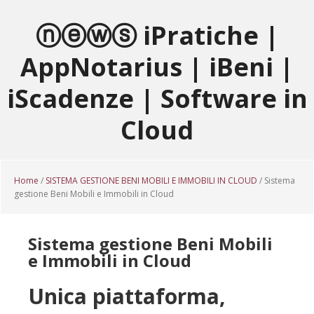
Passa
Passa
Passa
al
alla
al
ⓝⓔⓦⓢ iPratiche |
contenuto
barra
piè
AppNotarius | iBeni |
principale
laterale
di
primaria
pagina
iScadenze | Software in
Cloud
Home
/
SISTEMA GESTIONE BENI MOBILI E IMMOBILI IN CLOUD
/ Sistema
gestione Beni Mobili e Immobili in Cloud
Sistema gestione Beni Mobili
e Immobili in Cloud
Unica piattaforma,