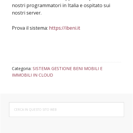
nostri programmatori in Italia e ospitato sui
nostri server.
Prova il sistema:
https://ibeni.it
Categoria:
SISTEMA GESTIONE BENI MOBILI E
IMMOBILI IN CLOUD
Barra
Cerca
laterale
in
questo
primaria
sito
web