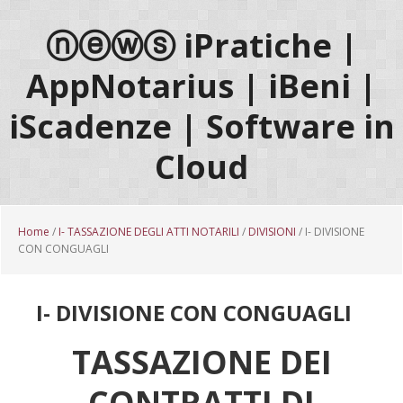
Passa
Passa
Passa
al
alla
al
ⓝⓔⓦⓢ iPratiche |
contenuto
barra
piè
AppNotarius | iBeni |
principale
laterale
di
primaria
pagina
iScadenze | Software in
Cloud
Home
/
I- TASSAZIONE DEGLI ATTI NOTARILI
/
DIVISIONI
/ I- DIVISIONE
CON CONGUAGLI
I- DIVISIONE CON CONGUAGLI
TASSAZIONE DEI
CONTRATTI DI