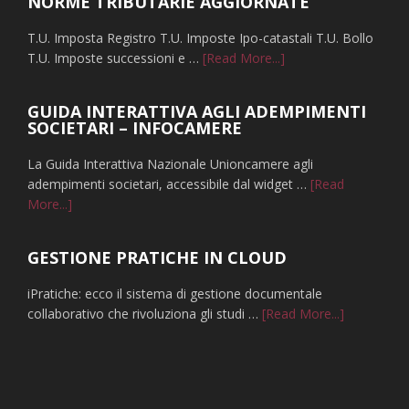
NORME TRIBUTARIE AGGIORNATE
conserva
gli
T.U. Imposta Registro T.U. Imposte Ipo-catastali T.U. Bollo
atti
infoNORME
T.U. Imposte successioni e …
[Read More...]
notarili
TRIBUTARIE
AGGIORNATE
GUIDA INTERATTIVA AGLI ADEMPIMENTI
SOCIETARI – INFOCAMERE
La Guida Interattiva Nazionale Unioncamere agli
adempimenti societari, accessibile dal widget …
[Read
infoGUIDA
More...]
INTERATTIVA
AGLI
GESTIONE PRATICHE IN CLOUD
ADEMPIMENTI
SOCIETARI
iPratiche: ecco il sistema di gestione documentale
–
infoGESTI
collaborativo che rivoluziona gli studi …
[Read More...]
INFOCAMERE
PRATICHE
IN
CLOUD