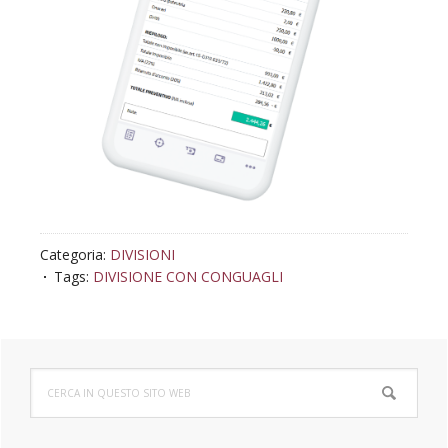
Categoria:
DIVISIONI
Tags:
DIVISIONE CON CONGUAGLI
Barra
Cerca
laterale
in
questo
sito