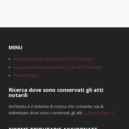
Footer
MENU
INFORMAZIONI GENERALI ATTI NOTARILI
Acquista sistema automatico Calcolo Preventivi
Privacy Policy
Ricerca dove sono conservati gli atti
notarili
Archinota è il sistema di ricerca che consente sia di
infoRice
individuare dove sono conservati gli atti …
[Read More...]
dove
sono