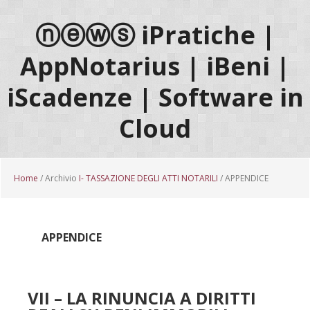
Passa
Passa
Passa
al
alla
al
ⓝⓔⓦⓢ iPratiche |
contenuto
barra
piè
AppNotarius | iBeni |
principale
laterale
di
primaria
pagina
iScadenze | Software in
Cloud
Home
/ Archivio
I- TASSAZIONE DEGLI ATTI NOTARILI
/ APPENDICE
APPENDICE
VII – LA RINUNCIA A DIRITTI