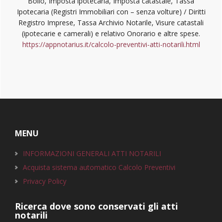
Bollo, Imposta ipotecaria, Imposta catastale, Tassa
Ipotecaria (Registri Immobiliari con – senza volture) / Diritti
Registro Imprese, Tassa Archivio Notarile, Visure catastali
(ipotecarie e camerali) e relativo Onorario e altre spese.
https://appnotarius.it/calcolo-preventivi-atti-notarili.html
Footer
MENU
INFORMAZIONI GENERALI ATTI NOTARILI
Acquista sistema automatico Calcolo Preventivi
Privacy Policy
Ricerca dove sono conservati gli atti
notarili