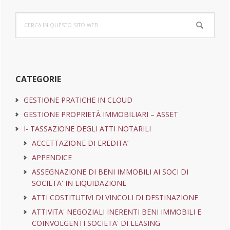
Barra
Cerca
laterale
in
questo
primaria
sito
web
CATEGORIE
GESTIONE PRATICHE IN CLOUD
GESTIONE PROPRIETÀ IMMOBILIARI – ASSET
I- TASSAZIONE DEGLI ATTI NOTARILI
ACCETTAZIONE DI EREDITA’
APPENDICE
ASSEGNAZIONE DI BENI IMMOBILI AI SOCI DI
SOCIETA' IN LIQUIDAZIONE
ATTI COSTITUTIVI DI VINCOLI DI DESTINAZIONE
ATTIVITA' NEGOZIALI INERENTI BENI IMMOBILI E
COINVOLGENTI SOCIETA' DI LEASING