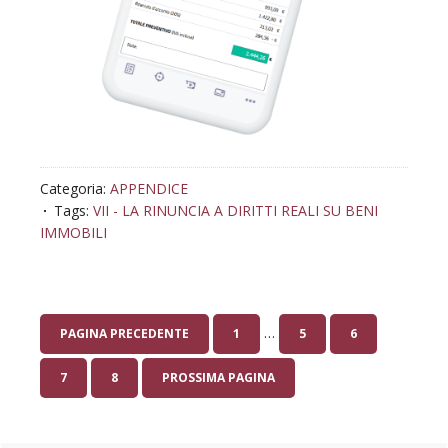
Categoria:
APPENDICE
Tags:
VII - LA RINUNCIA A DIRITTI REALI SU BENI
IMMOBILI
Pagine
…
VAI
VAI
VAI
PAGINA PRECEDENTE
1
5
6
interim
ALLA
ALLA
ALLA
omesse
VAI
VAI
7
8
PROSSIMA PAGINA
PAGINA
PAGINA
PAGINA
ALLA
ALLA
PAGINA
PAGINA