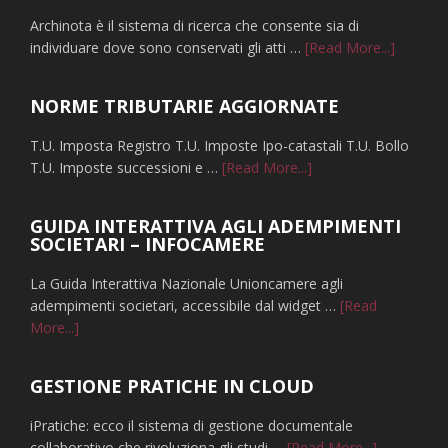
Archinota è il sistema di ricerca che consente sia di
infoRice
individuare dove sono conservati gli atti …
[Read More...]
dove
sono
NORME TRIBUTARIE AGGIORNATE
conserva
gli
T.U. Imposta Registro T.U. Imposte Ipo-catastali T.U. Bollo
atti
infoNORME
T.U. Imposte successioni e …
[Read More...]
notarili
TRIBUTARIE
AGGIORNATE
GUIDA INTERATTIVA AGLI ADEMPIMENTI
SOCIETARI – INFOCAMERE
La Guida Interattiva Nazionale Unioncamere agli
adempimenti societari, accessibile dal widget …
[Read
infoGUIDA
More...]
INTERATTIVA
AGLI
GESTIONE PRATICHE IN CLOUD
ADEMPIMENTI
SOCIETARI
iPratiche: ecco il sistema di gestione documentale
–
infoGESTI
collaborativo che rivoluziona gli studi …
[Read More...]