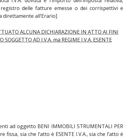
ota I.V.A. dovuta e l’importo dell’imposta relativa,
registro delle fatture emesse o dei corrispettivi e
 direttamente all’Erario]
TTUATO ALCUNA DICHIARAZIONE IN ATTO AI FINI
O SOGGETTO AD I.V.A. ma REGIME I.V.A. ESENTE
i aventi ad oggetto BENI IMMOBILI STRUMENTALI PER
fissa, sia che l’atto è ESENTE I.V.A., sia che l’atto è