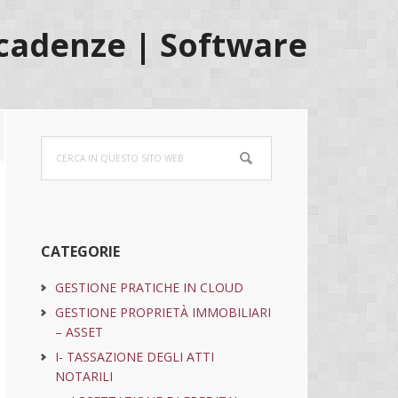
cadenze | Software
Barra
Cerca
laterale
in
questo
primaria
sito
web
CATEGORIE
GESTIONE PRATICHE IN CLOUD
GESTIONE PROPRIETÀ IMMOBILIARI
– ASSET
I- TASSAZIONE DEGLI ATTI
NOTARILI