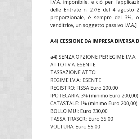
I.V.A. imponibile, e ciò per l’applicazi
delle Entrate n. 27/E del 4 agosto 
proporzionale, è sempre del 3%, ol
venditrice, un soggetto passivo I.V.A.]
A4) CESSIONE DA IMPRESA DIVERSA
a4) SENZA OPZIONE PER EGIME I.V.A.
ATTO I.V.A. ESENTE
TASSAZIONE ATTO:
REGIME I.V.A.: ESENTE
REGISTRO: FISSA Euro 200,00
IPOTECARIA: 3% (minimo Euro 200,00)
CATASTALE: 1% (minimo Euro 200,00)
BOLLO MUI: Euro 230,00
TASSA TRASCR.: Euro 35,00
VOLTURA: Euro 55,00