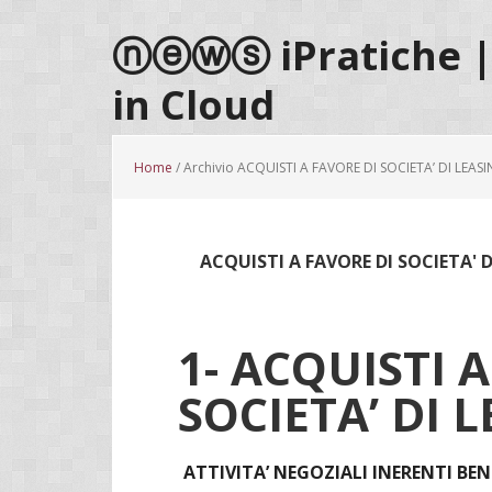
Passa
Passa
Passa
al
alla
al
ⓝⓔⓦⓢ iPratiche | 
contenuto
barra
piè
in Cloud
principale
laterale
di
primaria
pagina
Home
/ Archivio ACQUISTI A FAVORE DI SOCIETA’ DI LEAS
ACQUISTI A FAVORE DI SOCIETA' D
1- ACQUISTI 
SOCIETA’ DI 
ATTIVITA’ NEGOZIALI INERENTI BEN