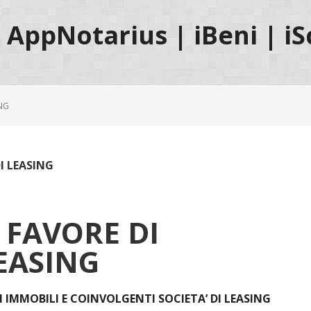
AppNotarius | iBeni | iS
ING
I LEASING
A FAVORE DI
LEASING
I IMMOBILI E COINVOLGENTI SOCIETA’ DI LEASING