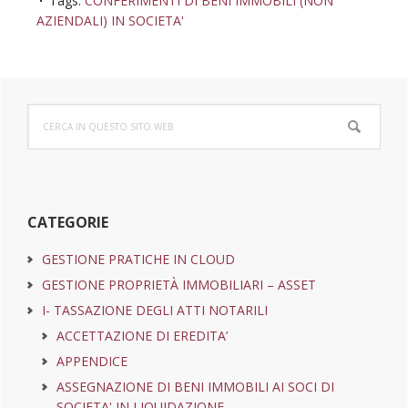
Tags:
CONFERIMENTI DI BENI IMMOBILI (NON
AZIENDALI) IN SOCIETA'
Barra
Cerca
laterale
in
questo
primaria
sito
web
CATEGORIE
GESTIONE PRATICHE IN CLOUD
GESTIONE PROPRIETÀ IMMOBILIARI – ASSET
I- TASSAZIONE DEGLI ATTI NOTARILI
ACCETTAZIONE DI EREDITA’
APPENDICE
ASSEGNAZIONE DI BENI IMMOBILI AI SOCI DI
SOCIETA' IN LIQUIDAZIONE