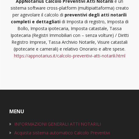
AppNotarius Calcolo Preventivi Atti Notarili
è un
sistema software cross-platform (multipiattaforma) creato
per agevolare il calcolo di
preventivi degli atti notarili
completi e dettagliati
di Imposta di registro, Imposta di
Bollo, Imposta ipotecaria, Imposta catastale, Tassa
Ipotecaria (Registri Immobiliari con – senza volture) / Diritti
Registro Imprese, Tassa Archivio Notarile, Visure catastali
(ipotecarie e camerali) e relativo Onorario e altre spese.
https://appnotarius.it/calcolo-preventivi-atti-notarili.html
Footer
MENU
INFORMAZIONI GENERALI ATTI NOTARILI
Acquista sistema automatico Calcolo Preventivi