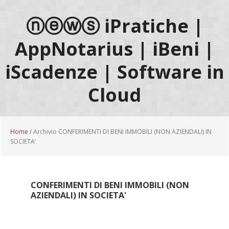
Passa
Passa
Passa
al
alla
al
ⓝⓔⓦⓢ iPratiche |
contenuto
barra
piè
AppNotarius | iBeni |
principale
laterale
di
primaria
pagina
iScadenze | Software in
Cloud
Home
/ Archivio CONFERIMENTI DI BENI IMMOBILI (NON AZIENDALI) IN
SOCIETA’
CONFERIMENTI DI BENI IMMOBILI (NON
AZIENDALI) IN SOCIETA'