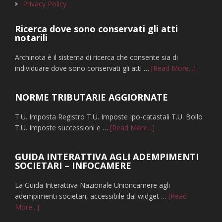
Privacy Policy
Ricerca dove sono conservati gli atti
notarili
Archinota è il sistema di ricerca che consente sia di
infoRice
individuare dove sono conservati gli atti …
[Read More...]
dove
sono
NORME TRIBUTARIE AGGIORNATE
conserva
gli
T.U. Imposta Registro T.U. Imposte Ipo-catastali T.U. Bollo
atti
infoNORME
T.U. Imposte successioni e …
[Read More...]
notarili
TRIBUTARIE
AGGIORNATE
GUIDA INTERATTIVA AGLI ADEMPIMENTI
SOCIETARI – INFOCAMERE
La Guida Interattiva Nazionale Unioncamere agli
adempimenti societari, accessibile dal widget …
[Read
infoGUIDA
More...]
INTERATTIVA